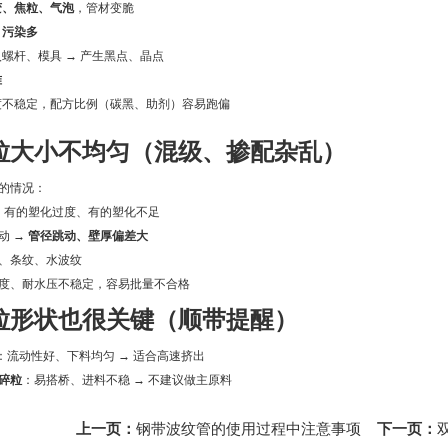
变、焦粒、气泡
，管材变脆
、污染多
螺杆、模具 → 产生黑点、晶点
准
度不稳定，配方比例（碳黑、助剂）容易跑偏
粒大小不均匀（混级、掺配杂乱）
的情况：
→ 有的塑化过度、有的塑化不足
动 →
管径跳动、壁厚偏差大
、条纹、水波纹
度、耐水压不稳定，容易批量不合格
粒形状也很关键（顺带提醒）
：流动性好、下料均匀 → 适合高速挤出
碎粒
：易搭桥、进料不稳 → 不建议做主原料
上一页：
钢带波纹管的使用过程中注意事项
下一页：