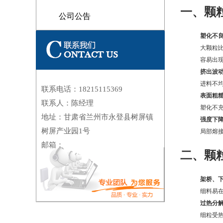
一、颗
公司公告
塑化不
大颗粒
容易出
挤出波
进料不均
联系电话：18215115369
表面粗
联系人：陈经理
塑化不充
地址：甘肃省兰州市永登县树屏镇
强度下
树屏产业园1号
局部熔接
邮箱：
二、颗粒
架桥、
细料易在
过热分
细粒受