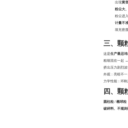
出现
黄
粉尘大
粉尘进入
计量不
填充密
三、颗
这是
生产最忌讳
粗细混在一起 
挤出压力剧烈波
外观：亮暗不一
力学性能：环刚
四、颗
圆柱粒 / 椭球粒
破碎料、不规则