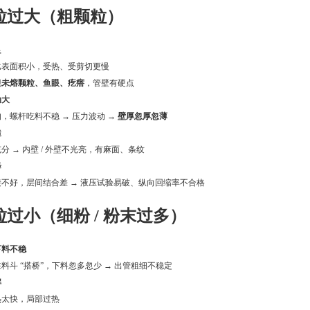
粒过大（粗颗粒）
良
比表面积小，受热、受剪切更慢
现
未熔颗粒、鱼眼、疙瘩
，管壁有硬点
动大
，螺杆吃料不稳 → 压力波动 →
壁厚忽厚忽薄
糙
分 → 内壁 / 外壁不光亮，有麻面、条纹
1
2
3
降
不好，层间结合差 → 液压试验易破、纵向回缩率不合格
过小（细粉 / 粉末过多）
下料不稳
料斗 “搭桥”，下料忽多忽少 → 出管粗细不稳定
解
热太快，局部过热