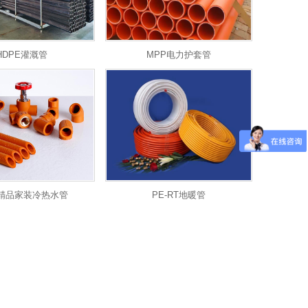
HDPE灌溉管
MPP电力护套管
R精品家装冷热水管
PE-RT地暖管