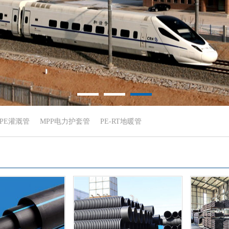
DPE灌溉管
MPP电力护套管
PE-RT地暖管